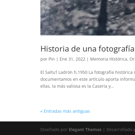
Historia de una fotografía
por
Pin
|
Ene 31, 2022
|
Memoria Histórica
,
Or
El Saltu’l Ladrón h,1950 La fotografía históri
documentamos en este artículo aporta informa
ellas, la más valiosa es la Casería y...
« Entradas más antiguas
Diseñado por
Elegant Themes
| Desarrollado