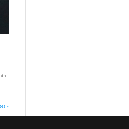
ntre
tes »