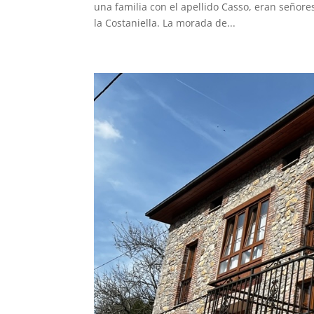
una familia con el apellido Casso, eran señores
la Costaniella. La morada de...