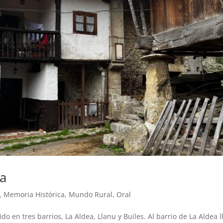
la
,
Memoria Histórica
,
Mundo Rural
,
Oral
o en tres barrios, La Aldea, Llanu y Builes. Al barrio de La Aldea l