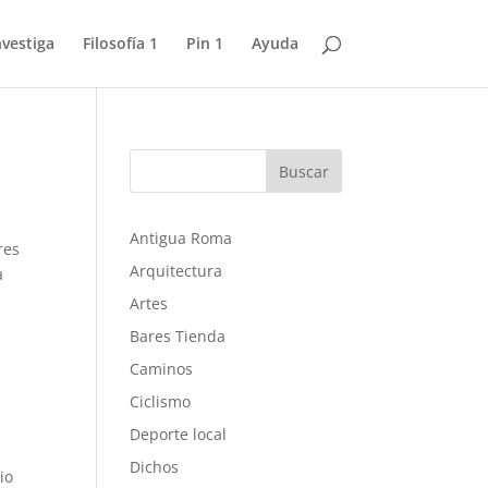
nvestiga
Filosofía 1
Pin 1
Ayuda
Buscar
Antigua Roma
res
Arquitectura
a
Artes
Bares Tienda
Caminos
Ciclismo
Deporte local
Dichos
io