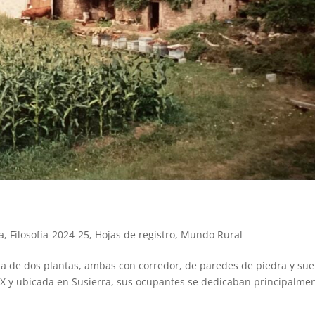
a
,
Filosofía-2024-25
,
Hojas de registro
,
Mundo Rural
ana de dos plantas, ambas con corredor, de paredes de piedra y sue
IX y ubicada en Susierra, sus ocupantes se dedicaban principalme