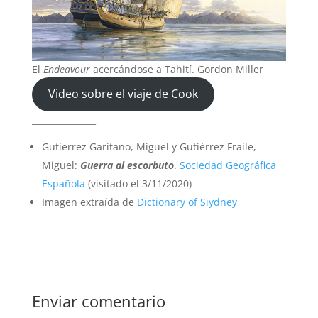
El
Endeavour
acercándose a Tahití. Gordon Miller
Video sobre el viaje de Cook
_______________
Gutierrez Garitano, Miguel y Gutiérrez Fraile,
Miguel:
Guerra al escorbuto
.
Sociedad Geográfica
Española
(visitado el 3/11/2020)
Imagen extraída de
Dictionary of Siydney
Enviar comentario