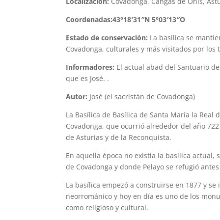
Localización:
Covadonga, Cangas de Onís, Ast
Coordenadas:43°18′31″N 5°03′13″O
Estado de conservación:
La basílica se mantie
Covadonga, culturales y más visitados por los
Informadores:
El actual abad del Santuario d
que es José. .
Autor:
José (el sacristán de Covadonga)
La Basílica de Basílica de Santa María la Real
Covadonga, que ocurrió alrededor del año 722 y
de Asturias y de la Reconquista.
En aquella época no existía la basílica actual,
de Covadonga y donde Pelayo se refugió antes 
La basílica empezó a construirse en 1877 y se 
neorrománico y hoy en día es uno de los monum
como religioso y cultural.