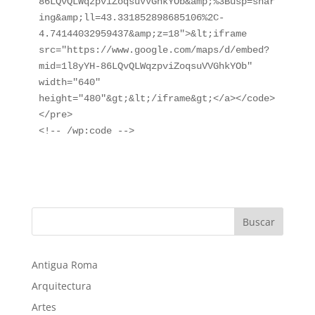
86LQvQLWqzpviZoqsuVVGhkYOb&amp;%3Busp=shar
ing&amp;ll=43.331852898685106%2C-
4.74144032959437&amp;z=18">&lt;iframe 
src="https://www.google.com/maps/d/embed?
mid=1l8yYH-86LQvQLWqzpviZoqsuVVGhkYOb" 
width="640" 
height="480"&gt;&lt;/iframe&gt;</a></code>
</pre>

<!-- /wp:code -->
Buscar
Antigua Roma
Arquitectura
Artes