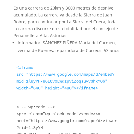
Es una carrera de 20km y 3600 metros de desnivel
acumulado. La carrera va desde la Sierra de Juan
Robre, para continuar por La Sierra del Cuera, toda
la carrera discurre en su totalidad por el concejo de
Peñamellera Alta, Asturias.
Informador: SÁNCHEZ PIÑERA María del Carmen,
vecina de Ruenes, repartidora de Correos, 53 años.
<iframe 
src="https://www.google.com/maps/d/embed?
mid=1l8yYH-86LQvQLWqzpviZoqsuVVGhkYOb" 
width="640" height="480"></iframe>
<!-- wp:code -->

<pre class="wp-block-code"><code><a 
href="https://www.google.com/maps/d/viewer
?mid=1l8yYH-